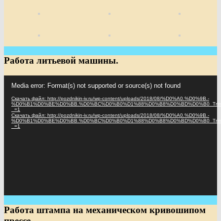
Работа литьевой машины.
Видеоплеер
Media error: Format(s) not supported or source(s) not found
Скачать файл: http://pozdnikin-iv.ru/wp-content/uploads/2018/08/%D0%A0.%D0%9B.-
%D0%B1%D0%BE%D0%BB.%D0%BC%D0%B0%D1%88%D0%B8%D0%BD%D0%B0_Trim
_=1
Скачать файл: http://pozdnikin-iv.ru/wp-content/uploads/2018/08/%D0%A0.%D0%9B.-
%D0%B1%D0%BE%D0%BB.%D0%BC%D0%B0%D1%88%D0%B8%D0%BD%D0%B0_Trim
_=1
Работа штампа на механическом кривошипом
прессе.