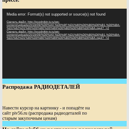
Видеоплеер
Media error: Format(s) not supported or source(s) not found
Скачать файл: http://pozdnikin-iv.ru/wp-
content/uploads/2018/09/%D0%A0.%D0%9F.%D1%80%D0%B0%D0%B1.%D0%BA-
%D1%82%D1%80%D0%BE%D0%B9%D0%BD%D0%B8%D0%BA.mp4?_=2
Скачать файл: http://pozdnikin-iv.ru/wp-
content/uploads/2018/09/%D0%A0.%D0%9F.%D1%80%D0%B0%D0%B1.%D0%BA-
%D1%82%D1%80%D0%BE%D0%B9%D0%BD%D0%B8%D0%BA.mp4?_=2
Распродажа РАДИОДЕТАЛЕЙ
Навести курсор на картинку - и попадёте на
сайт piv56.ru (распродажа радиодеталей по
старым закупочным ценам)