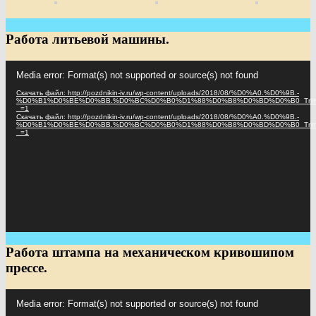
Работа литьевой машины.
Видеоплеер
Media error: Format(s) not supported or source(s) not found
Скачать файл: http://pozdnikin-iv.ru/wp-content/uploads/2018/08/%D0%A0.%D0%9B.-
%D0%B1%D0%BE%D0%BB.%D0%BC%D0%B0%D1%88%D0%B8%D0%BD%D0%B0_Trim
_=1
Скачать файл: http://pozdnikin-iv.ru/wp-content/uploads/2018/08/%D0%A0.%D0%9B.-
%D0%B1%D0%BE%D0%BB.%D0%BC%D0%B0%D1%88%D0%B8%D0%BD%D0%B0_Trim
_=1
Работа штампа на механическом кривошипом
прессе.
Видеоплеер
Media error: Format(s) not supported or source(s) not found