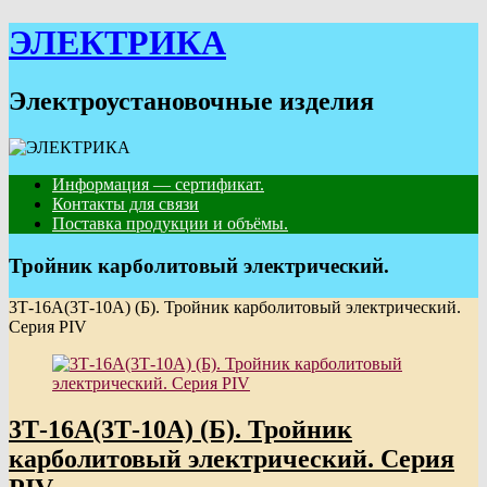
Skip
ЭЛЕКТРИКА
to
content
Электроустановочные изделия
Информация — сертификат.
Контакты для связи
Поставка продукции и объёмы.
Тройник карболитовый электрический.
3Т-16А(3Т-10А) (Б). Тройник карболитовый электрический.
Серия PIV
3Т-16А(3Т-10А) (Б). Тройник
карболитовый электрический. Серия