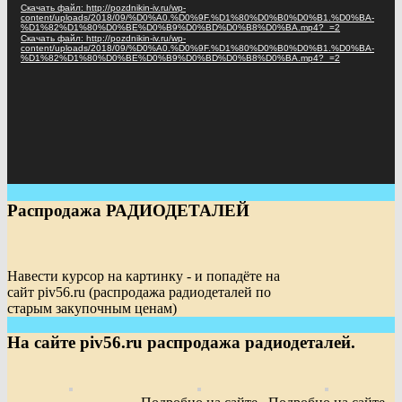
Скачать файл: http://pozdnikin-iv.ru/wp-
content/uploads/2018/09/%D0%A0.%D0%9F.%D1%80%D0%B0%D0%B1.%D0%BA-
%D1%82%D1%80%D0%BE%D0%B9%D0%BD%D0%B8%D0%BA.mp4?_=2
Скачать файл: http://pozdnikin-iv.ru/wp-
content/uploads/2018/09/%D0%A0.%D0%9F.%D1%80%D0%B0%D0%B1.%D0%BA-
%D1%82%D1%80%D0%BE%D0%B9%D0%BD%D0%B8%D0%BA.mp4?_=2
Распродажа РАДИОДЕТАЛЕЙ
Навести курсор на картинку - и попадёте на
сайт piv56.ru (распродажа радиодеталей по
старым закупочным ценам)
На сайте piv56.ru распродажа радиодеталей.