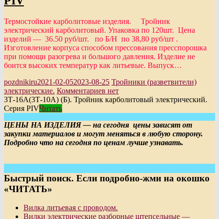
PIV
Термостойкие карболитовые изделия. Тройник
электрический карболитовый. Упаковка по 120шт. Цена
изделий — 36.50 руб/шт. по Б/Н по 38,80 руб/шт .
Изготовление корпуса способом прессования пресспорошка
при помощи разогрева и большого давления. Изделие не
боится высоких температур как литьевые. Выпуск…
pozdnikiru
2021-02-05
2023-08-25
Тройники (разветвители)
электрические.
Комментариев нет
3Т-16А(3Т-10А) (Б). Тройник карболитовый электрический.
Серия PIV
Читать
ЦЕНЫ НА ИЗДЕЛИЯ — на сегодня цены зависят от
закупки материалов и могут меняться в любую сторону.
Подробно что на сегодня по ценам лучше узнавать.
Быстрый поиск. Если подробно-жми на окошко
«ЧИТАТЬ»
Вилка литьевая с проводом.
Вилки электрические разборные штепсельные —