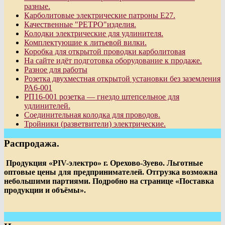
разные.
Карболитовые электрические патроны Е27.
Качественные "РЕТРО"изделия.
Колодки электрические для удлинителя.
Комплектуюшие к литьевой вилки.
Коробка для открытой проводки карболитовая
На сайте идёт подготовка оборудование к продаже.
Разное для работы
Розетка двухместная открытой установки без заземления
РА6-001
РП16-001 розетка — гнездо штепсельное для
удлинителей.
Соединительная колодка для проводов.
Тройники (разветвители) электрические.
Распродажа.
Продукция «PIV-электро» г. Орехово-Зуево. Льготные
оптовые цены для предпринимателей. Отгрузка возможна
небольшими партиями. Подробно на странице «Поставка
продукции и объёмы».