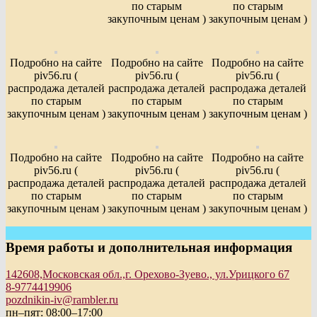
по старым
по старым
закупочным ценам )
закупочным ценам )
Подробно на сайте
Подробно на сайте
Подробно на сайте
piv56.ru (
piv56.ru (
piv56.ru (
распродажа деталей
распродажа деталей
распродажа деталей
по старым
по старым
по старым
закупочным ценам )
закупочным ценам )
закупочным ценам )
Подробно на сайте
Подробно на сайте
Подробно на сайте
piv56.ru (
piv56.ru (
piv56.ru (
распродажа деталей
распродажа деталей
распродажа деталей
по старым
по старым
по старым
закупочным ценам )
закупочным ценам )
закупочным ценам )
Время работы и дополнительная информация
142608,Московская обл.,г. Орехово-Зуево., ул.Урицкого 67
8-9774419906
pozdnikin-iv@rambler.ru
пн–пят: 08:00–17:00