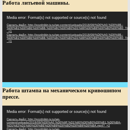
Работа литьевой машины.
Видеоплеер
Media error: Format(s) not supported or source(s) not found
Скачать файл: http://pozdnikin-iv.ru/wp-content/uploads/2018/08/%D0%A0.%D0%9B.-
%D0%B1%D0%BE%D0%BB.%D0%BC%D0%B0%D1%88%D0%B8%D0%BD%D0%B0_Trim
_=1
Скачать файл: http://pozdnikin-iv.ru/wp-content/uploads/2018/08/%D0%A0.%D0%9B.-
%D0%B1%D0%BE%D0%BB.%D0%BC%D0%B0%D1%88%D0%B8%D0%BD%D0%B0_Trim
_=1
Работа штампа на механическом кривошипом
прессе.
Видеоплеер
Media error: Format(s) not supported or source(s) not found
Скачать файл: http://pozdnikin-iv.ru/wp-
content/uploads/2018/09/%D0%A0.%D0%9F.%D1%80%D0%B0%D0%B1.%D0%BA-
%D1%82%D1%80%D0%BE%D0%B9%D0%BD%D0%B8%D0%BA.mp4?_=2
Скачать файл: http://pozdnikin-iv.ru/wp-