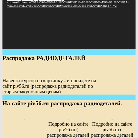
content/uploads/2018/09/%D0%A0.%D0%9F.%D1%80%D0%B0%D0%B1.%D0%BA-
%D1%82%D1%80%D0%BE%D0%B9%D0%BD%D0%B8%D0%BA.mp4?_=2
Распродажа РАДИОДЕТАЛЕЙ
Навести курсор на картинку - и попадёте на
сайт piv56.ru (распродажа радиодеталей по
старым закупочным ценам)
На сайте piv56.ru распродажа радиодеталей.
Подробно на сайте
Подробно на сайте
piv56.ru (
piv56.ru (
распродажа деталей
распродажа деталей