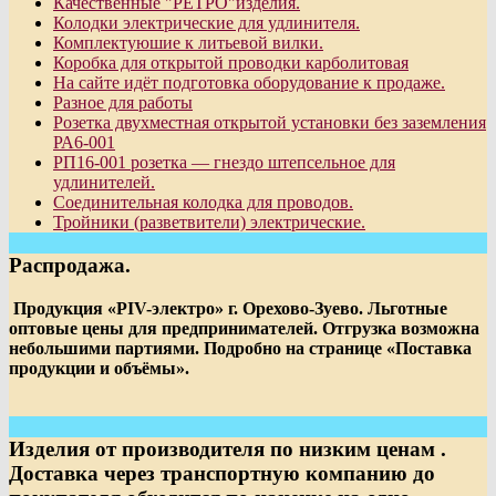
Качественные "РЕТРО"изделия.
Колодки электрические для удлинителя.
Комплектуюшие к литьевой вилки.
Коробка для открытой проводки карболитовая
На сайте идёт подготовка оборудование к продаже.
Разное для работы
Розетка двухместная открытой установки без заземления
РА6-001
РП16-001 розетка — гнездо штепсельное для
удлинителей.
Соединительная колодка для проводов.
Тройники (разветвители) электрические.
Распродажа.
Продукция «PIV-электро» г. Орехово-Зуево. Льготные
оптовые цены для предпринимателей. Отгрузка возможна
небольшими партиями. Подробно на странице «Поставка
продукции и объёмы».
Изделия от производителя по низким ценам .
Доставка через транспортную компанию до