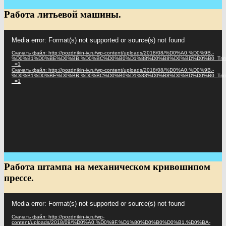
Работа литьевой машины.
Видеоплеер
Media error: Format(s) not supported or source(s) not found
Скачать файл: http://pozdnikin-iv.ru/wp-content/uploads/2018/08/%D0%A0.%D0%9B.-
%D0%B1%D0%BE%D0%BB.%D0%BC%D0%B0%D1%88%D0%B8%D0%BD%D0%B0_Trim
_=1
Скачать файл: http://pozdnikin-iv.ru/wp-content/uploads/2018/08/%D0%A0.%D0%9B.-
%D0%B1%D0%BE%D0%BB.%D0%BC%D0%B0%D1%88%D0%B8%D0%BD%D0%B0_Trim
_=1
Работа штампа на механическом кривошипом
прессе.
Видеоплеер
Media error: Format(s) not supported or source(s) not found
Скачать файл: http://pozdnikin-iv.ru/wp-
content/uploads/2018/09/%D0%A0.%D0%9F.%D1%80%D0%B0%D0%B1.%D0%BA-