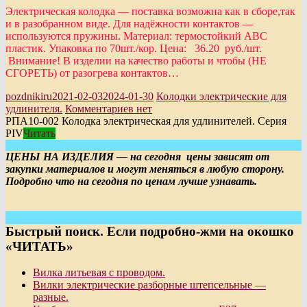
Электрическая колодка — поставка возможна как в сборе,так
и в разобранном виде. Для надёжности контактов —
используются пружины. Материал: термостойкий АВС
пластик. Упаковка по 70шт./кор. Цена: 36.20 руб./шт.
Внимание! В изделии на качество работы и чтобы (НЕ
СГОРЕТЬ) от разогрева контактов…
pozdnikiru
2021-02-03
2024-01-30
Колодки электрические для
удлинителя.
Комментариев нет
РПА10-002 Колодка электрическая для удлинителей. Серия
PIV
Читать
ЦЕНЫ НА ИЗДЕЛИЯ — на сегодня цены зависят от
закупки материалов и могут меняться в любую сторону.
Подробно что на сегодня по ценам лучше узнавать.
Быстрый поиск. Если подробно-жми на окошко
«ЧИТАТЬ»
Вилка литьевая с проводом.
Вилки электрические разборные штепсельные —
разные.