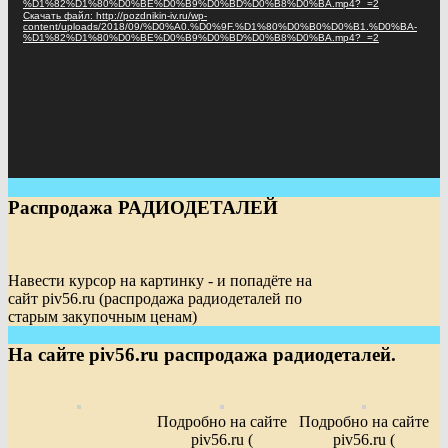
%D1%82%D1%80%D0%BE%D0%B9%D0%BD%D0%B8%D0%BA.mp4?_=2
Скачать файл: http://pozdnikin-iv.ru/wp-
content/uploads/2018/09/%D0%A0.%D0%9F.%D1%80%D0%B0%D0%B1.%D0%BA-
%D1%82%D1%80%D0%BE%D0%B9%D0%BD%D0%B8%D0%BA.mp4?_=2
Распродажа РАДИОДЕТАЛЕЙ
Навести курсор на картинку - и попадёте на
сайт piv56.ru (распродажа радиодеталей по
старым закупочным ценам)
На сайте piv56.ru распродажа радиодеталей.
Подробно на сайте
Подробно на сайте
piv56.ru (
piv56.ru (