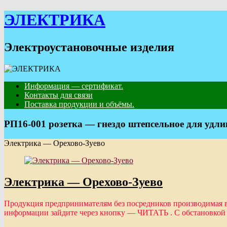
Skip
ЭЛЕКТРИКА
to
content
Электроустановочные изделия
Информация — сертификат.
Контакты для связи
Поставка продукции и объёмы.
РП16-001 розетка — гнездо штепсельное для удли
Электрика — Орехово-Зуево
Электрика — Орехово-Зуево
Продукция предпринимателям без посредников производимая
информации зайдите через кнопку — ЧИТАТЬ . С обстановкой