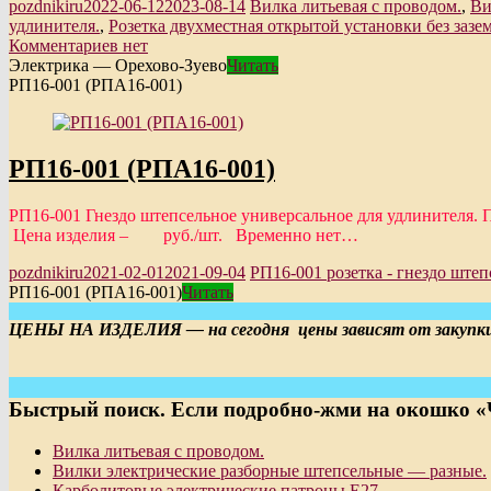
pozdnikiru
2022-06-12
2023-08-14
Вилка литьевая с проводом.
,
Ви
удлинителя.
,
Розетка двухместная открытой установки без зазе
Комментариев нет
Электрика — Орехово-Зуево
Читать
РП16-001 (РПА16-001)
РП16-001 (РПА16-001)
РП16-001 Гнездо штепсельное универсальное для удлинит
Цена изделия – руб./шт. Временно нет…
pozdnikiru
2021-02-01
2021-09-04
РП16-001 розетка - гнездо штеп
РП16-001 (РПА16-001)
Читать
ЦЕНЫ НА ИЗДЕЛИЯ — на сегодня цены зависят от закупки ма
Быстрый поиск. Если подробно-жми на окошко
Вилка литьевая с проводом.
Вилки электрические разборные штепсельные — разные.
Карболитовые электрические патроны Е27.