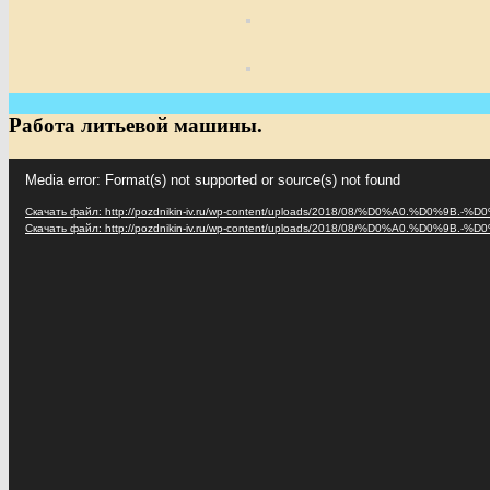
Работа литьевой машины.
Видеоплеер
Media error: Format(s) not supported or source(s) not found
Скачать файл: http://pozdnikin-iv.ru/wp-content/uploads/2018/08/%D0%A0.
Скачать файл: http://pozdnikin-iv.ru/wp-content/uploads/2018/08/%D0%A0.