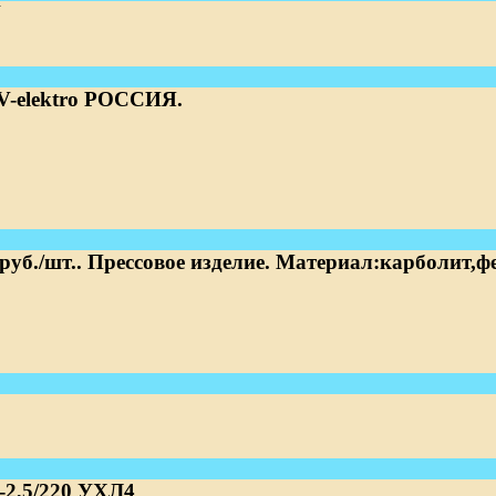
V
IV-elektro РОССИЯ.
руб./шт.. Прессовое изделие. Материал:карболит,ф
-2,5/220 УХЛ4