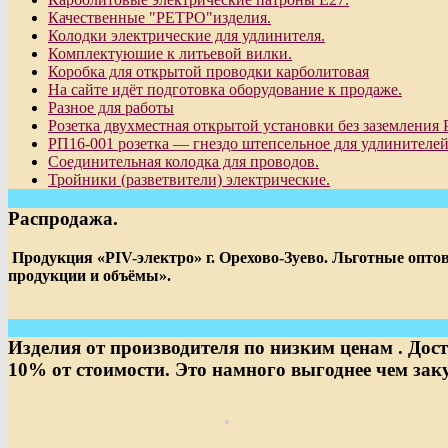
Качественные "РЕТРО"изделия.
Колодки электрические для удлинителя.
Комплектуюшие к литьевой вилки.
Коробка для открытой проводки карболитовая
На сайте идёт подготовка оборудование к продаже.
Разное для работы
Розетка двухместная открытой установки без заземления 
РП16-001 розетка — гнездо штепсельное для удлинителей
Соединительная колодка для проводов.
Тройники (разветвители) электрические.
Распродажа.
Продукция «PIV-электро» г. Орехово-Зуево. Льготные опт
продукции и объёмы».
Изделия от производителя по низким ценам . Дос
10% от стоимости. Это намного выгоднее чем зак