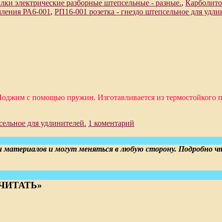
лки электрические разборные штепсельные - разные.
,
Карболито
мления РА6-001
,
РП16-001 розетка - гнездо штепсельное для удли
еля. Поджим с помощью пружин. Изготавливается из термос
сельное для удлинителей.
1 коментарий
териалов и могут меняться в любую сторону. Подробно что 
 «ЧИТАТЬ»